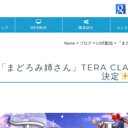
ィング
WEB制作
職業紹介
エン
>
>
>
「まど
Home
ブログ
LIVE配信
「まどろみ姉さん」TERA CLA
決定