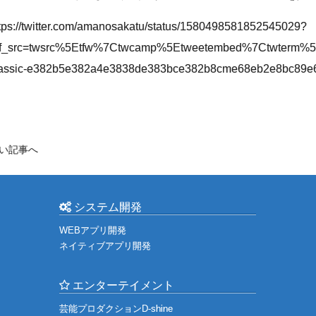
tps://twitter.com/amanosakatu/status/1580498581852545029?
ef_src=twsrc%5Etfw%7Ctwcamp%5Etweetembed%7Ctwterm%5
lassic-e382b5e382a4e3838de383bce382b8cme68eb2e8bc89
い記事へ
システム開発
WEBアプリ開発
ネイティブアプリ開発
エンターテイメント
芸能プロダクションD-shine