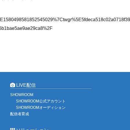
E1580498581852545029%7Ctwgr%5E5fdeca518c02a0718f39
e6b1bae5ae9ae29ca8%2F
LIVE配信
SHOWROOM
SHOWROOM公式アカウント
SHOWROOMオーディション
配信者育成