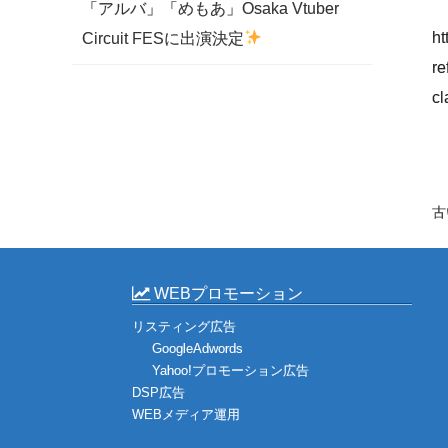
「アルバ」「めもあ」Osaka Vtuber
ht
Circuit FESに出演決定
r
c
古
WEBプロモーション
リスティング広告
GoogleAdwords
Yahoo!プロモーション広告
DSP広告
WEBメディア運用