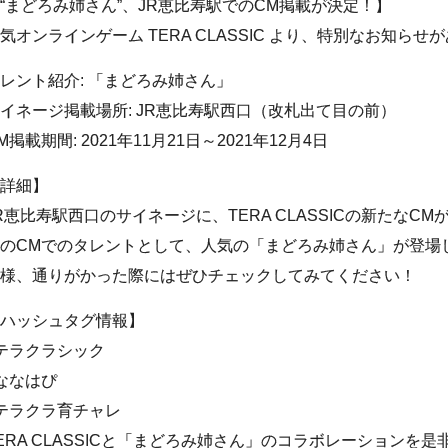
“まどろみ姉さん”、JR恵比寿駅でのCM掲載が決定！】
気オンラインゲーム TERA CLASSIC より、特別なお知らせ
レント紹介: 「まどろみ姉さん」
イネージ掲載場所: JR恵比寿駅西口（改札出て目の前）
M掲載期間: 2021年11月21日～2021年12月4日
詳細】
R恵比寿駅西口のサイネージに、TERA CLASSICの新たなC
のCMでのタレントとして、人気の「まどろみ姉さん」が登場
様、通りがかった際にはぜひチェックしてみてください！
ハッシュタグ情報】
テラクラシック
ななはぴ
テラクラ育チャレ
ERA CLASSICと「まどろみ姉さん」のコラボレーションを