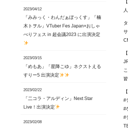
【
2023/04/12
人
「みみっく・わんだぁぼっくす」「楠
タ
木トヲル」VTuber Fes Japan×おしゃ
サ
べりフェス in 超会議2023 に出演決定
C
【
2023/03/15
J
「めもあ」「星降こゆ」ネクストえる
こ
すりー5 出演決定
皆
2023/02/22
【
「二コラ・アルディン」Next Star
#
Live！出演決定
#
#
2023/02/08
T