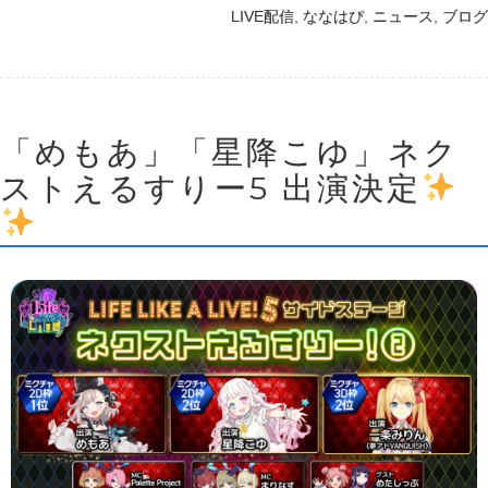
,
,
,
LIVE配信
ななはぴ
ニュース
ブログ
「めもあ」「星降こゆ」ネク
ストえるすりー5 出演決定