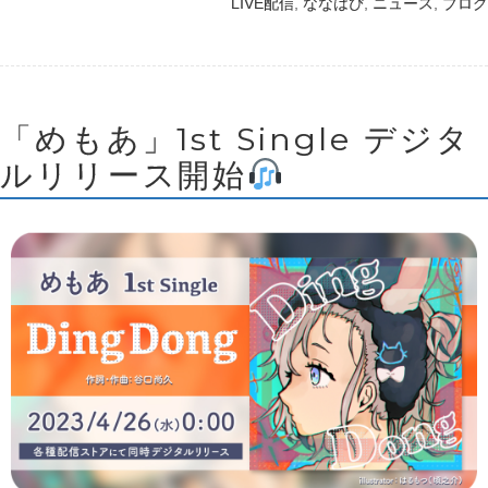
,
,
,
LIVE配信
ななはぴ
ニュース
ブログ
「めもあ」1st Single デジタ
ルリリース開始