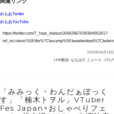
関連リンク
めもあTwitter
めもあYouTube
https://twitter.com/7_hapi_/status/1648266703938400261?
ref_src=twsrc%5Etfw%7Ctwcamp%5Etweetembed%7Ctwte
2023年04月18日
,
,
,
LIVE配信
ななはぴ
ニュース
ブログ
「みみっく・わんだぁぼっく
す」「楠木トヲル」VTuber
Fes Japan×おしゃべりフェ