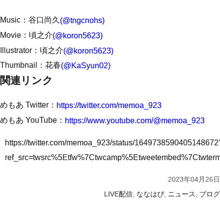
Music：谷口尚久
(@tngcnohs)
Movie：頃之介
(@koron5623)
Illustrator：頃之介
(@koron5623)
Thumbnail：花春
(@KaSyun02)
関連リンク
めもあ Twitter：
https://twitter.com/memoa_923
めもあ YouTube：
https://www.youtube.com/@memoa_923
https://twitter.com/memoa_923/status/1649738590405148672
ref_src=twsrc%5Etfw%7Ctwcamp%5Etweetembed%7Ctwte
2023年04月26日
,
,
,
LIVE配信
ななはぴ
ニュース
ブログ