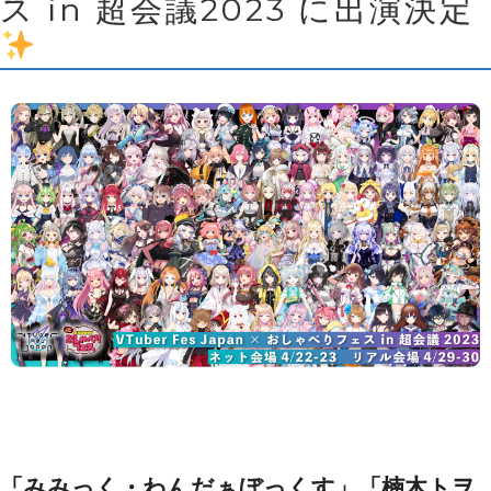
ス in 超会議2023 に出演決定
「みみっく・わんだぁぼっくす」「楠木トヲ