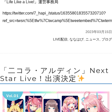
「Life Like a Live!」運営事務局
https://twitter.com/7_hapi_/status/1635580183557320710?
ref_src=twsrc%5Etfw%7Ctwcamp%5Etweetembed%7Ctwte
2023年03月15日
,
,
,
LIVE配信
ななはぴ
ニュース
ブログ
「二コラ・アルディン」Next
Star Live！出演決定