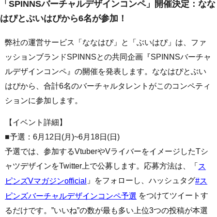
「SPINNSバーチャルデザインコンペ」開催決定：なな
はぴとぶいはぴから6名が参加！
弊社の運営サービス「ななはぴ」と「ぶいはぴ」は、ファ
ッションブランドSPINNSとの共同企画『SPINNSバーチャ
ルデザインコンペ』の開催を発表します。ななはぴとぶい
はぴから、合計6名のバーチャルタレントがこのコンペティ
ションに参加します。
【イベント詳細】
■予選：6月12日(月)~6月18日(日)
予選では、参加するVtuberやVライバーをイメージしたTシ
ャツデザインをTwitter上で公募します。応募方法は、「
ス
」をフォローし、ハッシュタグ
ピンズVマガジンofficial
#ス
をつけてツイートす
ピンズバーチャルデザインコンペ予選
るだけです。”いいね”の数が最も多い上位3つの投稿が本選