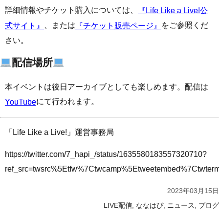
詳細情報やチケット購入については、
『Life Like a Live!公
、または
をご参照くだ
式サイト』
『チケット販売ページ』
さい。
配信場所
本イベントは後日アーカイブとしても楽しめます。配信は
にて行われます。
YouTube
「Life Like a Live!」運営事務局
https://twitter.com/7_hapi_/status/1635580183557320710?
ref_src=twsrc%5Etfw%7Ctwcamp%5Etweetembed%7Ctwte
2023年03月15日
,
,
,
LIVE配信
ななはぴ
ニュース
ブログ