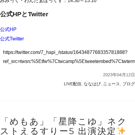
みみっく・わんだぁぼっくす：14:30～15:10
公式HPとTwitter
公式HP
公式Twitter
https://twitter.com/7_hapi_/status/1643487768335781888?
ref_src=twsrc%5Etfw%7Ctwcamp%5Etweetembed%7Ctwte
2023年04月12日
,
,
,
LIVE配信
ななはぴ
ニュース
ブログ
「めもあ」「星降こゆ」ネク
ストえるすりー5 出演決定