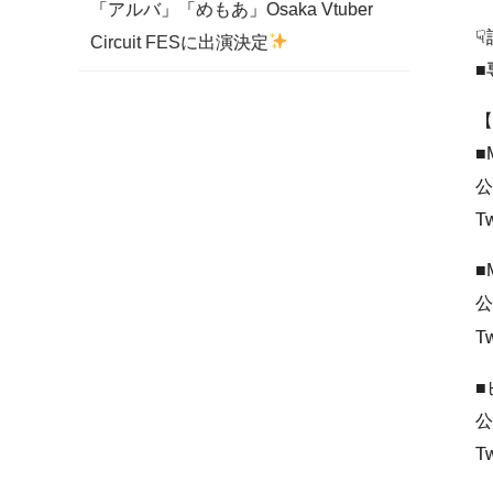
「アルバ」「めもあ」Osaka Vtuber
☟
Circuit FESに出演決定
■
【
■
公
Tw
■
公
Tw
■
公
Tw