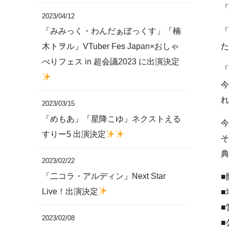
「
2023/04/12
「
「みみっく・わんだぁぼっくす」「楠
た
木トヲル」VTuber Fes Japan×おしゃ
べりフェス in 超会議2023 に出演決定
「
今
れ
2023/03/15
「めもあ」「星降こゆ」ネクストえる
今
すりー5 出演決定
そ
典
2023/02/22
「二コラ・アルディン」Next Star
■
Live！出演決定
■
■
2023/02/08
■