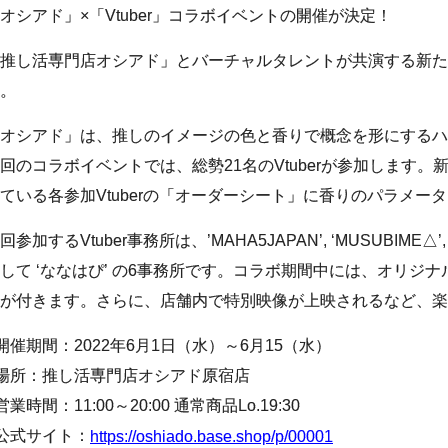
オシアド」×「Vtuber」コラボイベントの開催が決定！
推し活専門店オシアド」とバーチャルタレントが共演する新た
。
オシアド」は、推しのイメージの色と香りで概念を形にするハ
回のコラボイベントでは、総勢21名のVtuberが参加します
ている各参加Vtuberの「オーダーシート」に香りのパラメー
回参加するVtuber事務所は、’MAHA5JAPAN’, ‘MUSUBIME△’, 
して ‘ななはぴ’ の6事務所です。コラボ期間中には、オリジ
が付きます。さらに、店舗内で特別映像が上映されるなど、楽
開催期間：2022年6月1日（水）～6月15（水）
場所：推し活専門店オシアド原宿店
営業時間：11:00～20:00 通常商品Lo.19:30
公式サイト：
https://oshiado.base.shop/p/00001