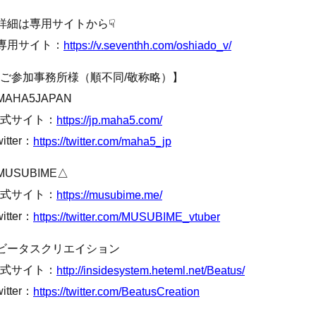
詳細は専用サイトから☟
専用サイト：
https://v.seventhh.com/oshiado_v/
ご参加事務所様（順不同/敬称略）】
MAHA5JAPAN
式サイト：
https://jp.maha5.com/
itter：
https://twitter.com/maha5_jp
MUSUBIME△
式サイト：
https://musubime.me/
itter：
https://twitter.com/MUSUBIME_vtuber
ビータスクリエイション
式サイト：
http://insidesystem.heteml.net/Beatus/
itter：
https://twitter.com/BeatusCreation