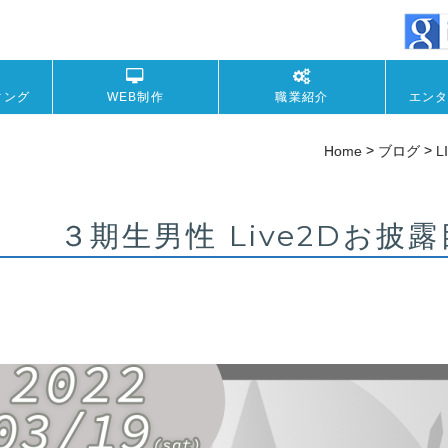
ィング
WEB制作
職業紹介
エン
>
>
Home
ブログ
L
３期生男性 Live2Dお披