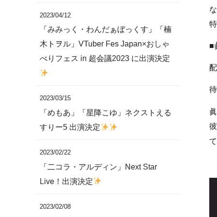
な
2023/04/12
特
「みみっく・わんだぁぼっくす」「楠
木トヲル」VTuber Fes Japan×おしゃ
■
べりフェス in 超会議2023 に出演決定
配
待
2023/03/15
眞
「めもあ」「星降こゆ」ネクストえる
彼
すりー5 出演決定
て
2023/02/22
「二コラ・アルディン」Next Star
Live！出演決定
2023/02/08