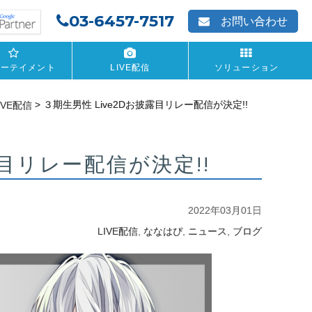
03-6457-7517
お問い合わせ
ターテイメント
LIVE配信
ソリューション
>
３期生男性 Live2Dお披露目リレー配信が決定!!
IVE配信
露目リレー配信が決定!!
2022年03月01日
,
,
,
LIVE配信
ななはぴ
ニュース
ブログ