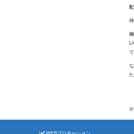
配
待
楠
L
て
な
た
古
WEBプロモーション