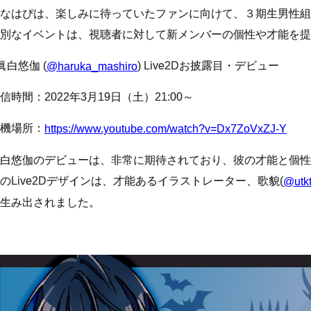
なはぴは、楽しみに待っていたファンに向けて、３期生男性組の
別なイベントは、視聴者に対して新メンバーの個性や才能を提
眞白悠伽 (
) Live2Dお披露目・デビュー
@haruka_mashiro
信時間：2022年3月19日（土）21:00～
機場所：
https://www.youtube.com/watch?v=Dx7ZoVxZJ-Y
白悠伽のデビューは、非常に期待されており、彼の才能と個性
のLive2Dデザインは、才能あるイラストレーター、歌貌(
@utk
生み出されました。