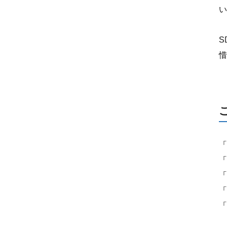
い
S
惜
「
「
「
「
「