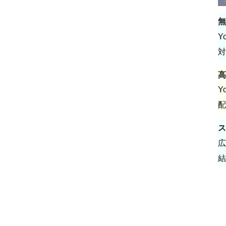
無
Y
対
高
Y
配
ス
広
結