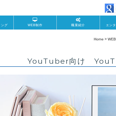
ィング
WEB制作
職業紹介
エン
>
Home
WE
YouTuber向け Yo