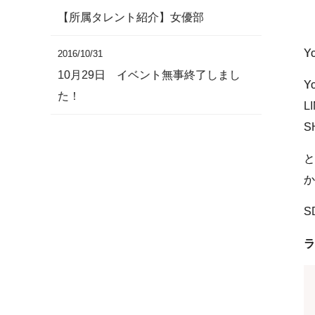
【所属タレント紹介】女優部
Y
2016/10/31
10月29日 イベント無事終了しまし
Y
た！
L
S
と
か
S
ラ