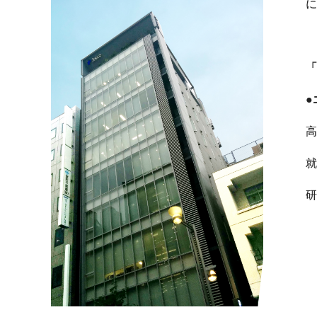
に
「
●
高
就
研